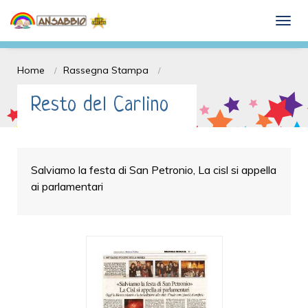
Dona il 5 x mille e Sostieni l'ANSABBIO
togg
onlus
Home
Rassegna Stampa
Resto del Carlino
Salviamo la festa di San Petronio, La cisl si appella
ai parlamentari