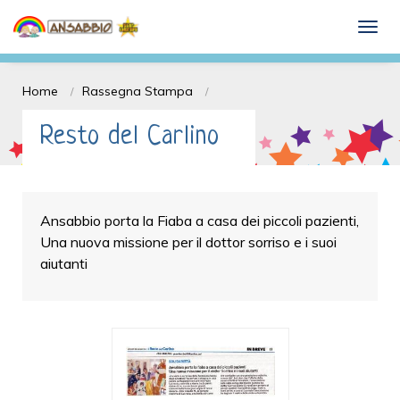
Dona il 5 x mille e Sostieni l'ANSABBIO
togg
onlus
Home
Rassegna Stampa
Resto del Carlino
Ansabbio porta la Fiaba a casa dei piccoli pazienti,
Una nuova missione per il dottor sorriso e i suoi
aiutanti