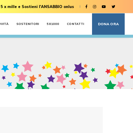
 5 x mille e Sostieni l'ANSABBIO onlus
DONA ORA
OVITÀ
SOSTENITORI
5X1000
CONTATTI