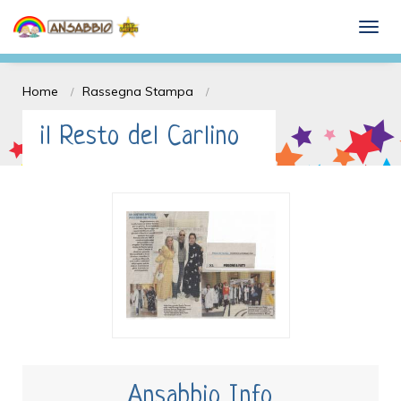
Dona il 5 x mille e Sostieni l'ANSABBIO
togg
onlus
Home
Rassegna Stampa
il Resto del Carlino
Ansabbio Info