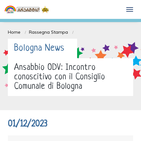
Dona il 5 x mille e Sostieni l'ANSABBIO
togg
onlus
Home
Rassegna Stampa
Bologna News
Ansabbio ODV: Incontro
conoscitivo con il Consiglio
Comunale di Bologna
01/12/2023