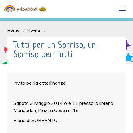
Dona il 5 x mille e Sostieni l'ANSABBIO
togg
onlus
Home
Novità
Tutti per un Sorriso, un
Sorriso per Tutti
Invito per la cittadinanza
Sabato 3 Maggio 2014 ore 11 presso la libreria
Mondadori, Piazza Costa n. 18
Piano di SORRENTO