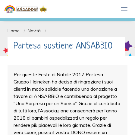
Dona il 5 x mille e Sostieni l'ANSABBIO
togg
onlus
Home
Novità
Partesa sostiene ANSABBIO
Per queste Feste di Natale 2017 Partesa -
Gruppo Heineken ha deciso di ringraziare i suoi
clienti in modo solidale facendo una donazione a
favore di ANSABBIO e contribuendo al progetto
“Una Sorpresa per un Sorriso”. Grazie al contributo
di tutti loro, l’Associazione consegnerà per l’anno
2018 ai bambini ospedalizzati un regalo per
rendere più piacevoli le loro giornate. Grazie di
vero cuore, possa il vostro DONO essere un