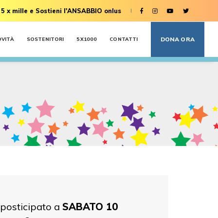
 5 x mille e Sostieni l'ANSABBIO onlus
DONA ORA
OVITÀ
SOSTENITORI
5X1000
CONTATTI
 posticipato a
SABATO 10