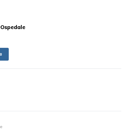
n Ospedale
8
le