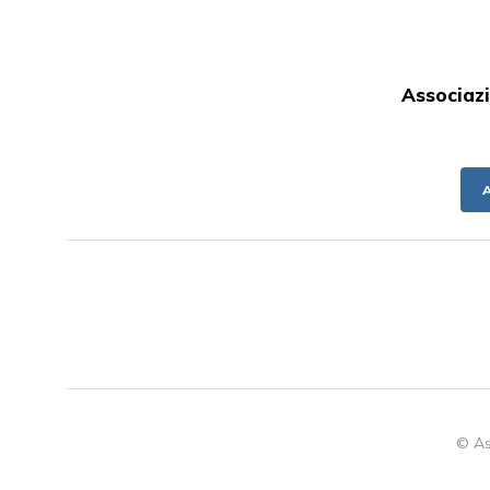
Associazi
© As