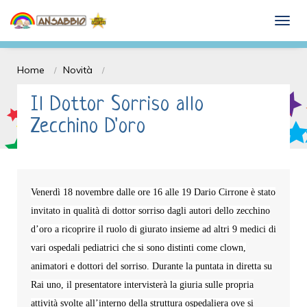
Dona il 5 x mille e Sostieni l'ANSABBIO
togg
onlus
Home
Novità
Il Dottor Sorriso allo
Zecchino D'oro
V
enerdì 18 novembre dalle ore 16 alle 19
Dario Cirrone
è stato
invitato in qualità di dottor sorriso dagli autori dello zecchino
d’oro a ricoprire il ruolo di giurato insieme ad altri 9 medici di
vari ospedali pediatrici che si sono distinti come clown,
animatori e dottori del sorriso. Durante la puntata in diretta su
Rai uno, il presentatore intervisterà la giuria sulle propria
attività svolte all’interno della struttura ospedaliera ove si