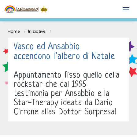
Dona il 5 x mille e Sostieni l'ANSABBIO
togg
onlus
Home
Iniziative
Vasco ed Ansabbio
accendono l’albero di Natale
Appuntamento fisso quello della
rockstar che dal 1995
testimonia per Ansabbio e la
Star-Therapy ideata da Dario
Cirrone alias Dottor Sorpresa!