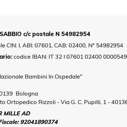
ANSABBIO c/c postale N 54982954
le CIN: I, ABI: 07601, CAB: 02400, N° 54982954
ario:
codice IBAN: IT 32 I 07601 02400 00005
 Nazionale Bambini In Ospedale"
 40139 Bologna
to Ortopedico Rizzoli - Via G. C. Pupilli, 1 - 401
R MILLE AD
scale: 92041890374