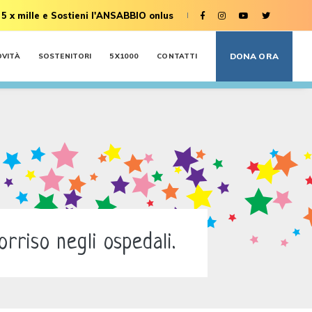
 5 x mille e Sostieni l'ANSABBIO onlus
DONA ORA
OVITÀ
SOSTENITORI
5X1000
CONTATTI
rriso negli ospedali.